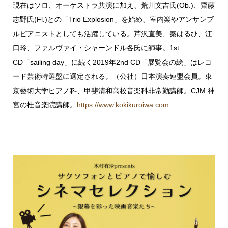
現在はソロ、オーケストラ共演に加え、荒川⽂吉⽒(Ob.)、
齋藤
志野⽒(Fl.)との「Trio Explosion」を始め、室内楽やアンサンブ
ルピアニストとしても
活躍している。芹沢直美、秦はるひ、江
⼝玲、ファルヴァイ・シャーンドル各⽒に師事。
1st
CD「sailing day」に続く2019年2nd CD「展覧会の絵」はレコ
ード芸術特選盤に選定
される。（公社）⽇本演奏連盟会員。東
京藝術⼤学ピアノ科、甲斐清和⾼校⾳楽科⾮常勤講
師。CJM 神
宮の杜⾳楽院講師。
https://www.kokikuroiwa.com