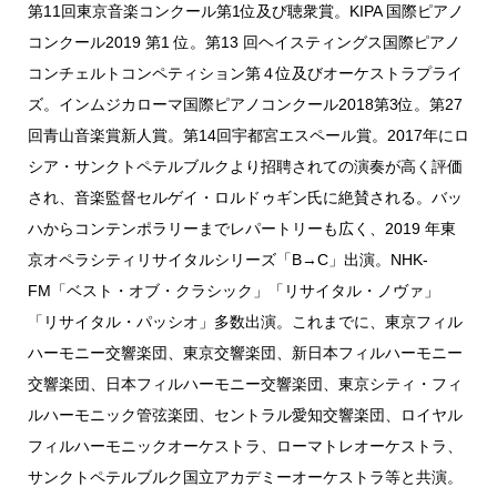
第11回東京⾳楽コンクール第1位及び聴衆賞。KIPA 国
際ピアノ
コンクール2019 第1 位。第13 回ヘイスティングス国際ピアノ
コンチェルトコン
ペティション第４位及びオーケストラプライ
ズ。インムジカローマ国際ピアノコンクール
2018第3位。第27
回⻘⼭⾳楽賞新⼈賞。第14回宇都宮エスペール賞。2017年にロ
シア・
サンクトペテルブルクより招聘されての演奏が⾼く評価
され、⾳楽監督セルゲイ・ロルドゥ
ギン⽒に絶賛される。バッ
ハからコンテンポラリーまでレパートリーも広く、2019 年東
京
オペラシティリサイタルシリーズ「B→C」出演。NHK-
FM「ベスト・オブ・クラシック」
「リサイタル・ノヴァ」
「リサイタル・パッシオ」多数出演。これまでに、東京フィル
ハー
モニー交響楽団、東京交響楽団、新⽇本フィルハーモニー
交響楽団、⽇本フィルハーモニー
交響楽団、東京シティ・フィ
ルハーモニック管弦楽団、セントラル愛知交響楽団、ロイヤル
フィルハーモニックオーケストラ、ローマトレオーケストラ、
サンクトペテルブルク国⽴ア
カデミーオーケストラ等と共演。