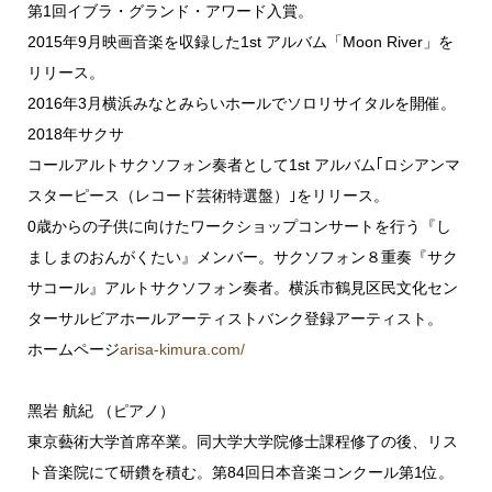
第1回イブラ・グランド・アワード⼊賞。
2015年9⽉映画⾳楽を収録した1st アルバム「Moon River」を
リリース。
2016年3⽉横浜みなとみらいホールでソロリサイタルを開催。
2018年サクサ
コールアルトサクソフォン奏者として1st アルバム｢ロシアンマ
スターピース（レコード芸術特選盤）｣をリリース。
0歳からの⼦供に向けたワークショップコンサートを⾏う『し
ましまのおんがくたい』メンバー。サクソフォン８重奏『サク
サコール』アルトサクソフォン奏者。横浜市鶴⾒区⺠⽂化セン
ターサルビアホールアーティストバンク登録アーティスト。
ホームページ
arisa-kimura.com/
⿊岩 航紀 （ピアノ）
東京藝術⼤学⾸席卒業。同⼤学⼤学院修⼠課程修了の後、リス
ト⾳楽院にて研鑽を積む。第
84回⽇本⾳楽コンクール第1位。