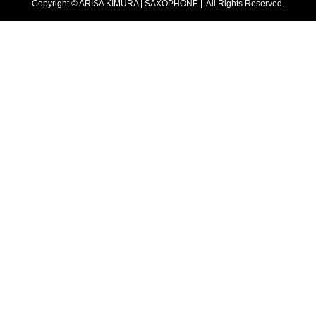
Copyright ©
ARISA KIMURA | SAXOPHONE |. All Rights Reserved.