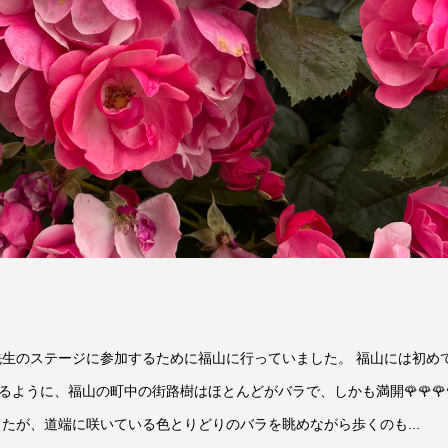
先生のステージに参加するために福山に行っていました。 福山には初め
ように、福山の町中の街路樹はほとんどがバラで、しかも満開🌹🌹🌹
したが、道端に咲いている色とりどりのバラを眺めながら歩くのも...