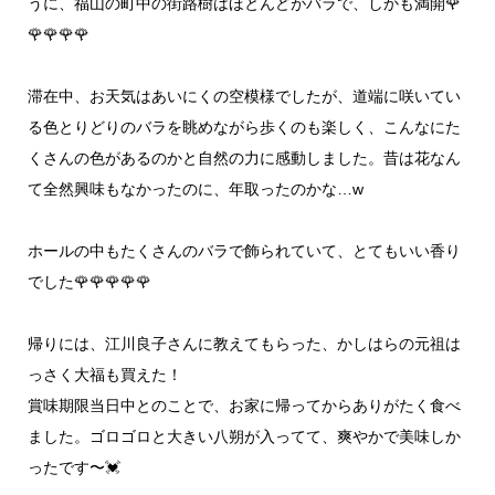
うに、福山の町中の街路樹はほとんどがバラで、しかも満開🌹
🌹🌹🌹🌹
滞在中、お天気はあいにくの空模様でしたが、道端に咲いてい
る色とりどりのバラを眺めながら歩くのも楽しく、こんなにた
くさんの色があるのかと自然の力に感動しました。昔は花なん
て全然興味もなかったのに、年取ったのかな…w
ホールの中もたくさんのバラで飾られていて、とてもいい香り
でした🌹🌹🌹🌹🌹
帰りには、江川良子さんに教えてもらった、かしはらの元祖は
っさく大福も買えた！
賞味期限当日中とのことで、お家に帰ってからありがたく食べ
ました。ゴロゴロと大きい八朔が入ってて、爽やかで美味しか
ったです〜💓